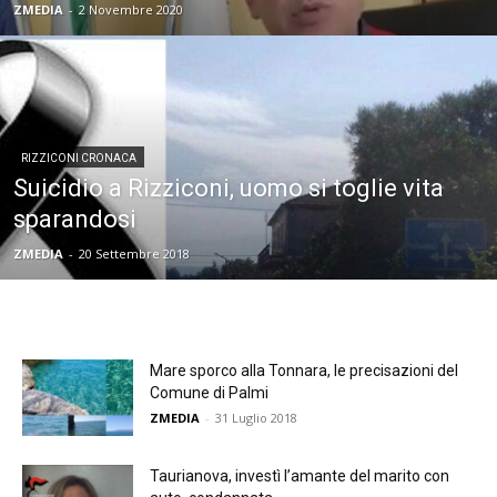
ZMEDIA
-
2 Novembre 2020
RIZZICONI CRONACA
Suicidio a Rizziconi, uomo si toglie vita
sparandosi
ZMEDIA
-
20 Settembre 2018
Mare sporco alla Tonnara, le precisazioni del
Comune di Palmi
ZMEDIA
-
31 Luglio 2018
Taurianova, investì l’amante del marito con