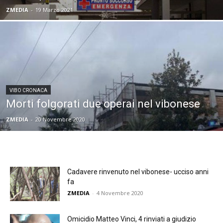
ZMEDIA
-
19 Marzo 2021
VIBO CRONACA
Morti folgorati due operai nel vibonese
ZMEDIA
-
20 Novembre 2020
Cadavere rinvenuto nel vibonese- ucciso anni
fa
ZMEDIA
-
4 Novembre 2020
Omicidio Matteo Vinci, 4 rinviati a giudizio