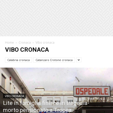
Home
Cronaca
Vibo cronaca
VIBO CRONACA
Calabria cronaca
Catanzaro Crotone cronaca
VIBO CRONACA
Lite in famiglia finisce in tragedia-
morto pensionato a Tropea