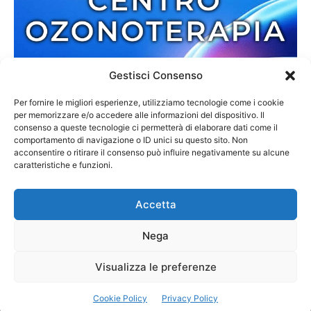
Gestisci Consenso
Per fornire le migliori esperienze, utilizziamo tecnologie come i cookie
per memorizzare e/o accedere alle informazioni del dispositivo. Il
consenso a queste tecnologie ci permetterà di elaborare dati come il
comportamento di navigazione o ID unici su questo sito. Non
acconsentire o ritirare il consenso può influire negativamente su alcune
caratteristiche e funzioni.
Accetta
Nega
Redazione
Contatti
Cookie Policy
Privacy Policy
Visualizza le preferenze
© 2013-2025 Zmedia | C.F. 02792110807 | Reg. 6845/2013 Tribunale di
Cookie Policy
Privacy Policy
Palmi