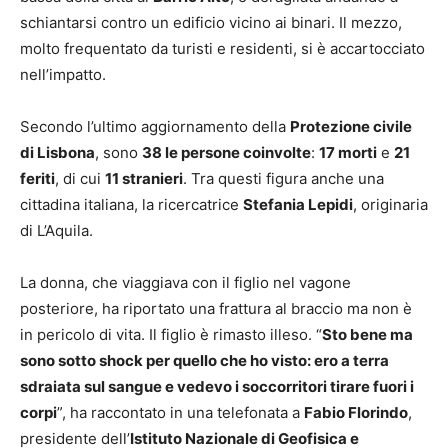
schiantarsi contro un edificio vicino ai binari. Il mezzo,
molto frequentato da turisti e residenti, si è accartocciato
nell’impatto.
Secondo l’ultimo aggiornamento della
Protezione civile
di Lisbona
, sono
38 le persone coinvolte
:
17 morti
e
21
feriti
, di cui
11 stranieri
. Tra questi figura anche una
cittadina italiana, la ricercatrice
Stefania Lepidi
, originaria
di L’Aquila.
La donna, che viaggiava con il figlio nel vagone
posteriore, ha riportato una frattura al braccio ma non è
in pericolo di vita. Il figlio è rimasto illeso. “
Sto bene ma
sono sotto shock per quello che ho visto: ero a terra
sdraiata sul sangue e vedevo i soccorritori tirare fuori i
corpi
”, ha raccontato in una telefonata a
Fabio Florindo
,
presidente dell’
Istituto Nazionale di Geofisica e