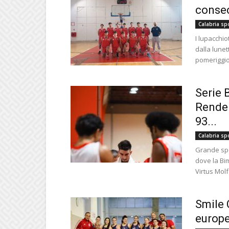
consec
Calabria sp
I lupacchi
dalla lunet
pomeriggio
Serie 
Rende 
93...
Calabria sp
Grande spet
dove la Bi
Virtus Molfe
Smile 
europe