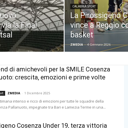
CALABRIA SPORT
nuovo
La Pirossigeno 
 via la Final
vince a Reggio co
tsal
basket
ZMEDIA
-
4 Gennaio 2026
d di amichevoli per la SMILE Cosenza
uoto: crescita, emozioni e prime volte
ZMEDIA
-
1 Dicembre 2025
ort
timana intenso e ricco di emozioni per tutte le squadre della
nza Pallanuoto, impegnate tra Bari e Lamezia Terme in una...
igeno Cosenza Under 19, terza vittoria