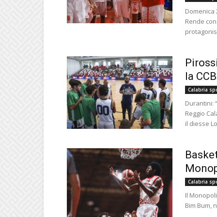
Domenica 2
Rende con 
protagonist
Piross
la CC
Calabria sp
Durantini: 
Reggio Cala
il diesse L
Basket
Monopo
Calabria sp
Il Monopol
Bim Bum, no