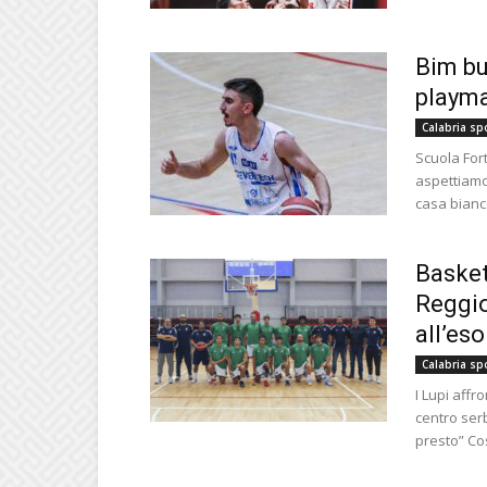
Bim bu
playma
Calabria sp
Scuola For
aspettiamo
casa bianco
Basket
Reggio
all’es
Calabria sp
I Lupi affr
centro ser
presto” Cos