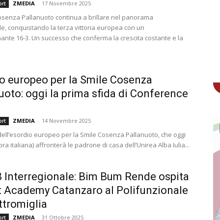
ZMEDIA
-
17 Novembre 2025
ort
osenza Pallanuoto continua a brillare nel panorama
le, conquistando la terza vittoria europea con un
ante 16-3. Un successo che conferma la crescita costante e la
o europeo per la Smile Cosenza
uoto: oggi la prima sfida di Conference
ZMEDIA
-
14 Novembre 2025
ort
 dell’esordio europeo per la Smile Cosenza Pallanuoto, che oggi
(ora italiana) affronterà le padrone di casa dell’Unirea Alba Iulia...
B Interregionale: Bim Bum Rende ospita
 Academy Catanzaro al Polifunzionale
ttromiglia
ZMEDIA
-
31 Ottobre 2025
ort