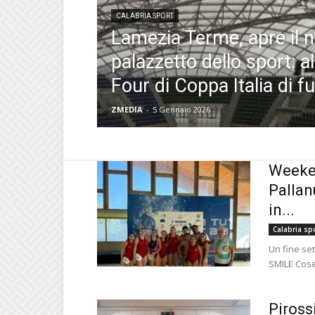
CALABRIA SPORT
Lamezia Terme, apre il 
palazzetto dello sport: al
Four di Coppa Italia di fu
ZMEDIA
-
5 Gennaio 2026
Weeken
Pallan
in...
Calabria sp
Un fine set
SMILE Cose
Piross