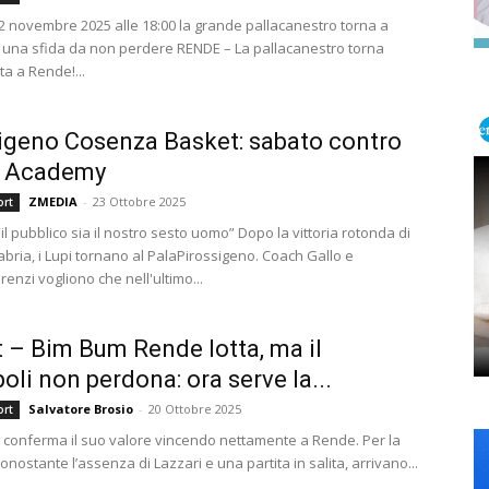
 novembre 2025 alle 18:00 la grande pallacanestro torna a
una sfida da non perdere RENDE – La pallacanestro torna
a a Rende!...
igeno Cosenza Basket: sabato contro
B Academy
ZMEDIA
-
23 Ottobre 2025
ort
“il pubblico sia il nostro sesto uomo” Dopo la vittoria rotonda di
bria, i Lupi tornano al PalaPirossigeno. Coach Gallo e
orenzi vogliono che nell'ultimo...
 – Bim Bum Rende lotta, ma il
li non perdona: ora serve la...
Salvatore Brosio
-
20 Ottobre 2025
ort
i conferma il suo valore vincendo nettamente a Rende. Per la
nostante l’assenza di Lazzari e una partita in salita, arrivano...