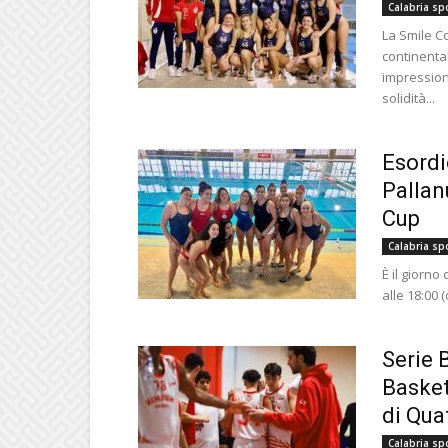
Calabria sp
La Smile C
continenta
impression
solidità...
Esordi
Pallan
Cup
Calabria sp
È il giorno
alle 18:00 
Serie 
Basket
di Qua
Calabria sp