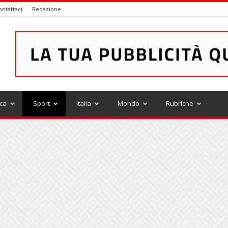
ontattaci
Redazione
ica
Sport
Italia
Mondo
Rubriche