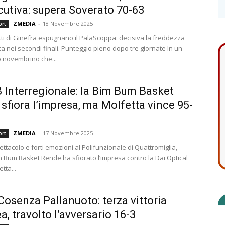
utiva: supera Soverato 70-63
ZMEDIA
-
18 Novembre 2025
ort
otti di Ginefra espugnano il PalaScoppa: decisiva la freddezza
ta nei secondi finali. Punteggio pieno dopo tre giornate In un
 novembrino che...
B Interregionale: la Bim Bum Basket
sfiora l’impresa, ma Molfetta vince 95-
ZMEDIA
-
17 Novembre 2025
ort
tacolo e forti emozioni al Polifunzionale di Quattromiglia,
m Bum Basket Rende ha sfiorato l’impresa contro la Dai Optical
tta...
Cosenza Pallanuoto: terza vittoria
a, travolto l’avversario 16-3