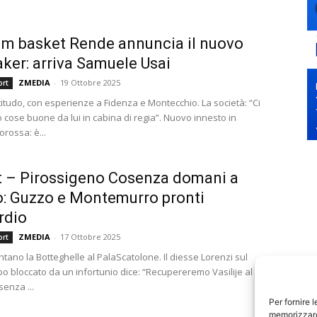
m basket Rende annuncia il nuovo
ker: arriva Samuele Usai
ZMEDIA
-
19 Ottobre 2025
ort
titudo, con esperienze a Fidenza e Montecchio. La società: “Ci
 cose buone da lui in cabina di regia”. Nuovo innesto in
rossa: è...
 – Pirossigeno Cosenza domani a
: Guzzo e Montemurro pronti
ordio
ZMEDIA
-
17 Ottobre 2025
ort
ontano la Botteghelle al PalaScatolone. Il diesse Lorenzi sul
bo bloccato da un infortunio dice: “Recupereremo Vasilije al più
enza ...
Per fornire 
memorizzare 