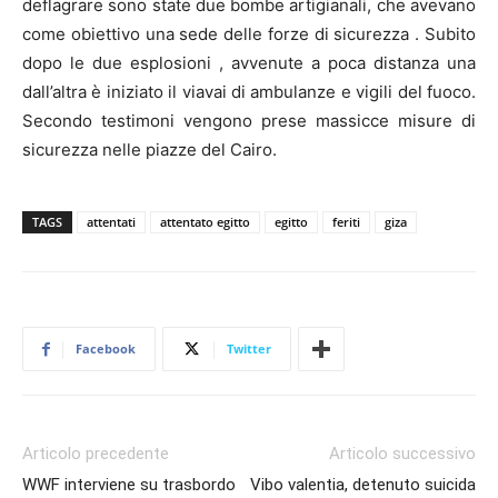
deflagrare sono state due bombe artigianali, che avevano
come obiettivo una sede delle forze di sicurezza . Subito
dopo le due esplosioni , avvenute a poca distanza una
dall’altra è iniziato il viavai di ambulanze e vigili del fuoco.
Secondo testimoni vengono prese massicce misure di
sicurezza nelle piazze del Cairo.
TAGS
attentati
attentato egitto
egitto
feriti
giza
Facebook
Twitter
Articolo precedente
Articolo successivo
WWF interviene su trasbordo
Vibo valentia, detenuto suicida