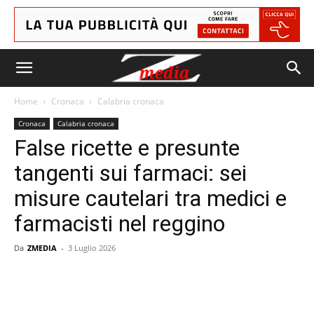
Home
Cronaca
Calabria cronaca
Cronaca
Calabria cronaca
False ricette e presunte
tangenti sui farmaci: sei
misure cautelari tra medici e
farmacisti nel reggino
Da
ZMEDIA
-
3 Luglio 2026