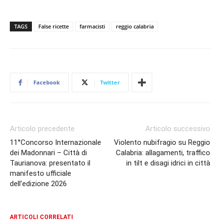
TAGS
False ricette
farmacisti
reggio calabria
Facebook
Twitter
Articolo precedente
Articolo successivo
11°Concorso Internazionale
Violento nubifragio su Reggio
dei Madonnari – Città di
Calabria: allagamenti, traffico
Taurianova: presentato il
in tilt e disagi idrici in città
manifesto ufficiale
dell’edizione 2026
ARTICOLI CORRELATI