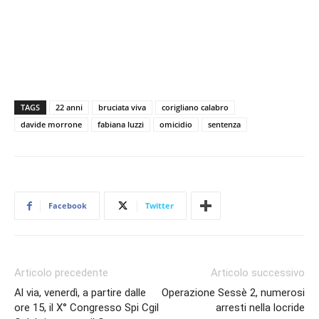
TAGS
22 anni
bruciata viva
corigliano calabro
davide morrone
fabiana luzzi
omicidio
sentenza
Facebook
Twitter
Articolo precedente
Articolo successivo
Al via, venerdì, a partire dalle
Operazione Sessè 2, numerosi
ore 15, il X° Congresso Spi Cgil
arresti nella locride