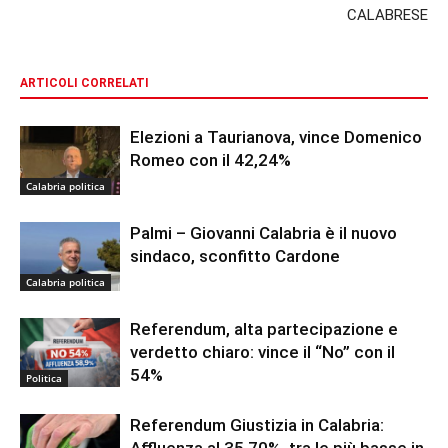
CALABRESE
ARTICOLI CORRELATI
Elezioni a Taurianova, vince Domenico
Romeo con il 42,24%
Calabria politica
Palmi – Giovanni Calabria è il nuovo
sindaco, sconfitto Cardone
Calabria politica
Referendum, alta partecipazione e
verdetto chiaro: vince il “No” con il
54%
Politica
Referendum Giustizia in Calabria:
Affluenza al 35,70%, tra le più basse in