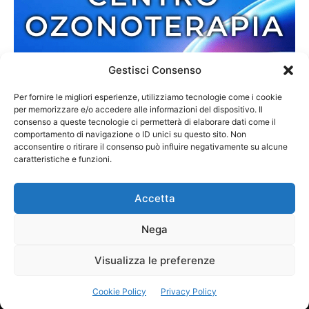
Gestisci Consenso
Per fornire le migliori esperienze, utilizziamo tecnologie come i cookie
per memorizzare e/o accedere alle informazioni del dispositivo. Il
consenso a queste tecnologie ci permetterà di elaborare dati come il
comportamento di navigazione o ID unici su questo sito. Non
acconsentire o ritirare il consenso può influire negativamente su alcune
caratteristiche e funzioni.
Accetta
Nega
Redazione
Contatti
Cookie Policy
Privacy Policy
Visualizza le preferenze
© 2013-2025 Zmedia | C.F. 02792110807 | Reg. 6845/2013 Tribunale di
Cookie Policy
Privacy Policy
Palmi