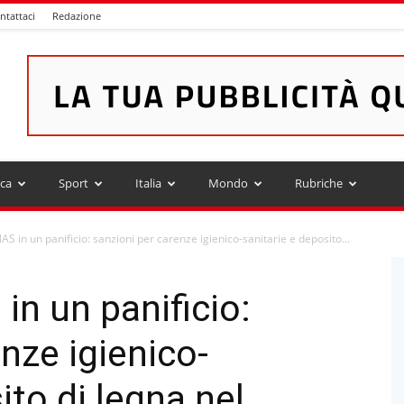
ntattaci
Redazione
ica
Sport
Italia
Mondo
Rubriche
NAS in un panificio: sanzioni per carenze igienico-sanitarie e deposito...
 in un panificio:
nze igienico-
ito di legna nel