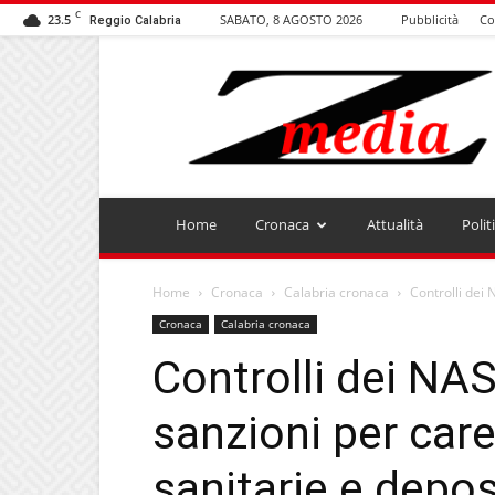
C
23.5
SABATO, 8 AGOSTO 2026
Pubblicità
Co
Reggio Calabria
ZMEDIA
Home
Cronaca
Attualità
Polit
Home
Cronaca
Calabria cronaca
Controlli dei 
Cronaca
Calabria cronaca
Controlli dei NAS
sanzioni per care
sanitarie e depos