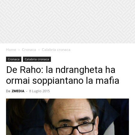
Home
Cronaca
Calabria cronaca
Cronaca
Calabria cronaca
De Raho: la ndrangheta ha
ormai soppiantano la mafia
Da
ZMEDIA
-
8 Luglio 2015