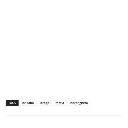
TAGS
de raho
droga
mafia
ndrangheta