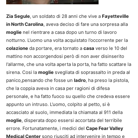
Zia Segule
, un soldato di 28 anni che vive a
Fayetteville
in North Carolina
, aveva
deciso di fare una sorpresa alla
moglie
nel rientrare a casa dopo un turno di lavoro
notturno. L’uomo una volta acquistato l’occorrente per la
colazione
da portare, era tornato a
casa
verso le 10 del
mattino non accorgendosi però di non aver disinserito
l’allarme, che una volta aperta la porta, ha fatto scattare la
sirena. Cosi la
moglie
svegliata di soprassalto in preda al
panico,pensando che fosse un
ladro
, ha preso la pistola,
che la coppia aveva in casa per ragioni di difesa
personale, e ha fatto fuoco su quello che credeva essere
appunto un intruso. L’uomo, colpito al petto, si è
accasciato al suolo, immediata la chiamata al 911 della
moglie
, disperata dopo essersi accortata del terribile
errore. Fortunatamente, i medici del
Cape Fear Valley
Medical Center
sono riusciti ad intervenire in tempo e