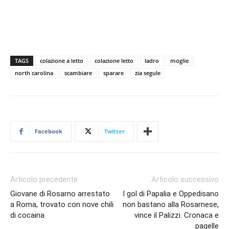
TAGS
colazione a letto
colazione letto
ladro
moglie
north carolina
scambiare
sparare
zia segule
Facebook
Twitter
Articolo precedente
Articolo successivo
Giovane di Rosarno arrestato
I gol di Papalia e Oppedisano
a Roma, trovato con nove chili
non bastano alla Rosarnese,
di cocaina
vince il Palizzi. Cronaca e
pagelle