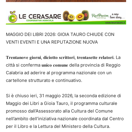
MAGGIO DEI LIBRI 2026: GIOIA TAURO CHIUDE CON
VENTI EVENTI E UNA REPUTAZIONE NUOVA
𝐓𝐫𝐞𝐧𝐭𝐚𝐧𝐨𝐯𝐞 𝐠𝐢𝐨𝐫𝐧𝐢, 𝐝𝐢𝐜𝐢𝐨𝐭𝐭𝐨 𝐬𝐜𝐫𝐢𝐭𝐭𝐨𝐫𝐢, 𝐭𝐫𝐞𝐧𝐭𝐚𝐬𝐞𝐭𝐭𝐞 𝐫𝐞𝐥𝐚𝐭𝐨𝐫𝐢. La
città si conferma 𝐮𝐧𝐢𝐜𝐨 𝐜𝐨𝐦𝐮𝐧𝐞 della provincia di Reggio
Calabria ad aderire al programma nazionale con un
cartellone strutturato e continuativo.
Si è chiuso ieri, 31 maggio 2026, la seconda edizione di
Maggio dei Libri a Gioia Tauro, il programma culturale
promosso dall’Assessorato alla Cultura del Comune
nell’ambito dell’iniziativa nazionale coordinata dal Centro
per il Libro e la Lettura del Ministero della Cultura.