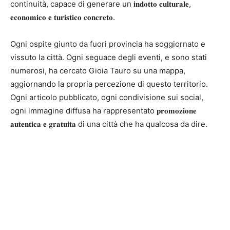
continuità, capace di generare un 𝐢𝐧𝐝𝐨𝐭𝐭𝐨 𝐜𝐮𝐥𝐭𝐮𝐫𝐚𝐥𝐞,
𝐞𝐜𝐨𝐧𝐨𝐦𝐢𝐜𝐨 𝐞 𝐭𝐮𝐫𝐢𝐬𝐭𝐢𝐜𝐨 𝐜𝐨𝐧𝐜𝐫𝐞𝐭𝐨.
Ogni ospite giunto da fuori provincia ha soggiornato e
vissuto la città. Ogni seguace degli eventi, e sono stati
numerosi, ha cercato Gioia Tauro su una mappa,
aggiornando la propria percezione di questo territorio.
Ogni articolo pubblicato, ogni condivisione sui social,
ogni immagine diffusa ha rappresentato 𝐩𝐫𝐨𝐦𝐨𝐳𝐢𝐨𝐧𝐞
𝐚𝐮𝐭𝐞𝐧𝐭𝐢𝐜𝐚 𝐞 𝐠𝐫𝐚𝐭𝐮𝐢𝐭𝐚 di una città che ha qualcosa da dire.