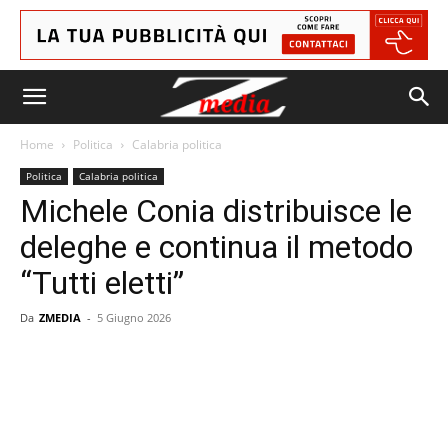
Home
Politica
Calabria politica
Politica
Calabria politica
Michele Conia distribuisce le
deleghe e continua il metodo
“Tutti eletti”
Da
ZMEDIA
-
5 Giugno 2026