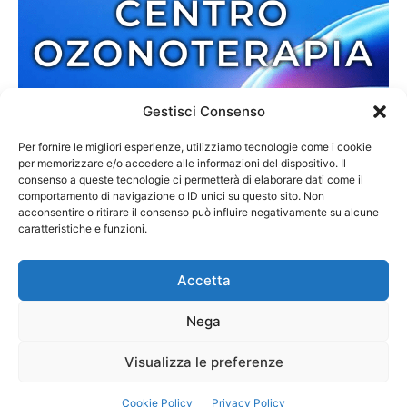
Gestisci Consenso
Per fornire le migliori esperienze, utilizziamo tecnologie come i cookie
per memorizzare e/o accedere alle informazioni del dispositivo. Il
consenso a queste tecnologie ci permetterà di elaborare dati come il
comportamento di navigazione o ID unici su questo sito. Non
acconsentire o ritirare il consenso può influire negativamente su alcune
caratteristiche e funzioni.
Accetta
Nega
Redazione
Contatti
Cookie Policy
Privacy Policy
Visualizza le preferenze
© 2013-2025 Zmedia | C.F. 02792110807 | Reg. 6845/2013 Tribunale di
Cookie Policy
Privacy Policy
Palmi