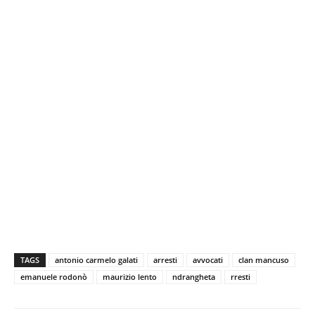
TAGS
antonio carmelo galati
arresti
avvocati
clan mancuso
emanuele rodonò
maurizio lento
ndrangheta
rresti