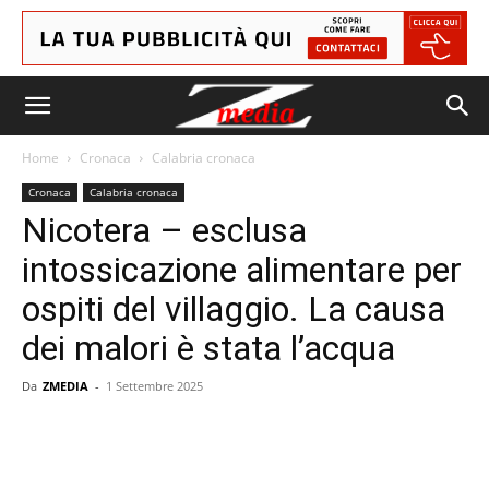
Home
Cronaca
Calabria cronaca
Cronaca
Calabria cronaca
Nicotera – esclusa
intossicazione alimentare per
ospiti del villaggio. La causa
dei malori è stata l’acqua
Da
ZMEDIA
-
1 Settembre 2025