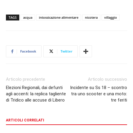
TAGS
acqua
intossicazione alimentare
nicotera
villaggio
Facebook
Twitter
Articolo precedente
Articolo successivo
Elezioni Regionali, dai defunti
Incidente su Ss 18 – scontro
agli accenti: la replica tagliente
tra uno scooter e una moto:
di Tridico alle accuse di Libero
tre feriti
ARTICOLI CORRELATI