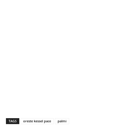
TAGS
oreste kessel pace
palmi