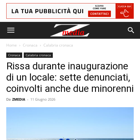
Home
Cronaca
Calabria cronaca
Cronaca
Calabria cronaca
Rissa durante inaugurazione
di un locale: sette denunciati,
coinvolti anche due minorenni
Da
ZMEDIA
-
11 Giugno 2026