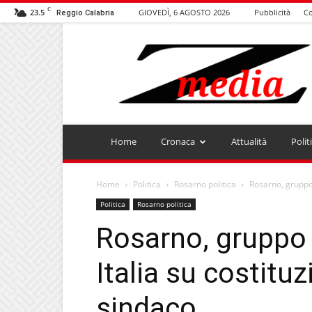
C
23.5
GIOVEDÌ, 6 AGOSTO 2026
Pubblicità
Co
Reggio Calabria
ZMEDIA
Home
Cronaca
Attualità
Polit
Home
Politica
Rosarno politica
Rosarno, gruppo 
Politica
Rosarno politica
Rosarno, gruppo 
Italia su costituz
sindaco