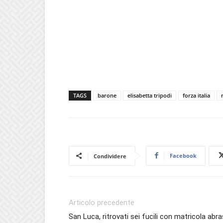
TAGS
barone
elisabetta tripodi
forza italia
Facebook
Condividere
Articolo precedente
San Luca, ritrovati sei fucili con matricola abr