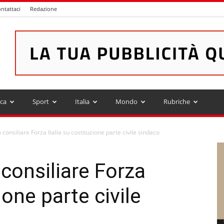
ntattaci
Redazione
ica
Sport
Italia
Mondo
Rubriche
consiliare Forza Italia su costituzione parte civile sindaco
consiliare Forza
ione parte civile