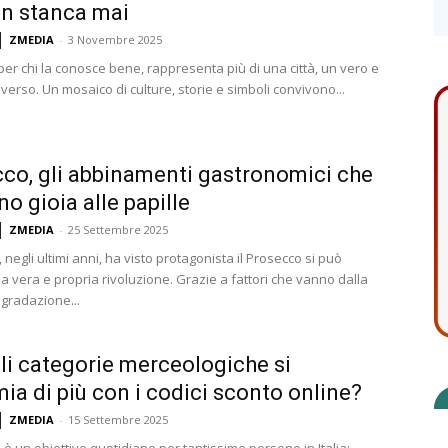
n stanca mai
ZMEDIA
-
3 Novembre 2025
per chi la conosce bene, rappresenta più di una città, un vero e
verso. Un mosaico di culture, storie e simboli convivono...
co, gli abbinamenti gastronomici che
no gioia alle papille
ZMEDIA
-
25 Settembre 2025
 negli ultimi anni, ha visto protagonista il Prosecco si può
a vera e propria rivoluzione. Grazie a fattori che vanno dalla
gradazione...
li categorie merceologiche si
mia di più con i codici sconto online?
ZMEDIA
-
15 Settembre 2025
o è un obiettivo quotidiano per tantissime persone in Italia: