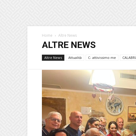
Home
Altre News
ALTRE NEWS
Altre News
Attualità
C- attivissimo me
CALABRI