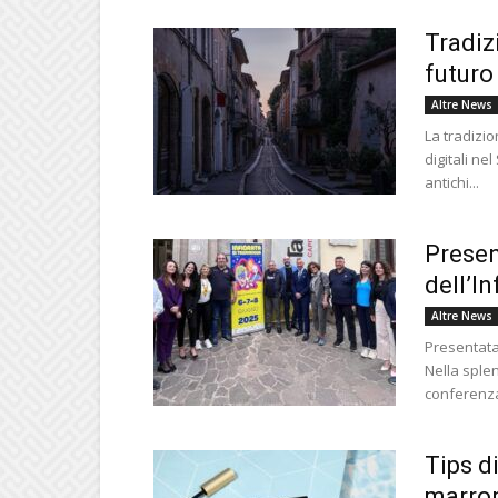
Tradizi
futuro
Altre News
La tradizio
digitali nel
antichi...
Presen
dell’I
Altre News
Presentata 
Nella splen
conferenza
Tips d
marro