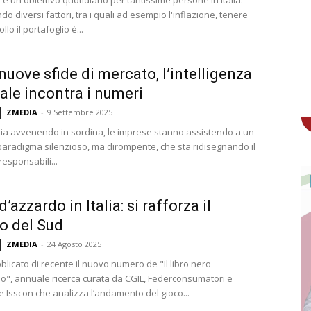
o diversi fattori, tra i quali ad esempio l'inflazione, tenere
llo il portafoglio è...
nuove sfide di mercato, l’intelligenza
iale incontra i numeri
ZMEDIA
-
9 Settembre 2025
ia avvenendo in sordina, le imprese stanno assistendo a un
paradigma silenzioso, ma dirompente, che sta ridisegnando il
responsabili...
’azzardo in Italia: si rafforza il
o del Sud
ZMEDIA
-
24 Agosto 2025
blicato di recente il nuovo numero de "Il libro nero
do", annuale ricerca curata da CGIL, Federconsumatori e
 Isscon che analizza l’andamento del gioco...