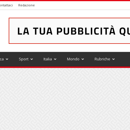
ontattaci
Redazione
ica
Sport
Italia
Mondo
Rubriche