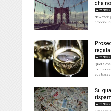
che no
Altre News
New York, 
proprio uni
Prosec
regala
Altre News
Quella che,
definire un
sua bassa 
Su qua
rispar
Altre News
Il risparmi