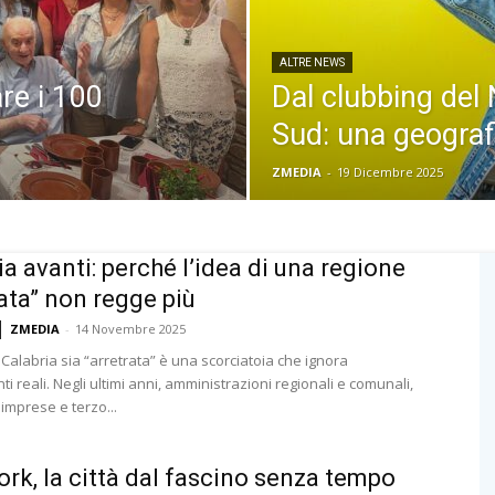
ALTRE NEWS
re i 100
Dal clubbing del 
Sud: una geograf
ZMEDIA
-
19 Dicembre 2025
ia avanti: perché l’idea di una regione
rata” non regge più
ZMEDIA
-
14 Novembre 2025
 Calabria sia “arretrata” è una scorciatoia che ignora
 reali. Negli ultimi anni, amministrazioni regionali e comunali,
 imprese e terzo...
rk, la città dal fascino senza tempo