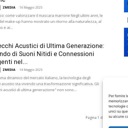
ZMEDIA
-
16 Maggio 2025
cco: come valorizzare il mascara marrone Negli ultimi anni, le
el make-up hanno mostrato un ritorno alla naturalezza, al
 e ai...
cchi Acustici di Ultima Generazione:
do di Suoni Nitidi e Connessioni
genti nel...
ZMEDIA
-
14 Maggio 2025
ma dinamico del mercato italiano, la tecnologia degli
acustici sta vivendo una trasformazione significativa. Gli
i acustici di ultima generazione" non sono...
Per fornire 
memorizzare 
tecnologie c
unici su que
su alcune ca
Pagina 1 di 588