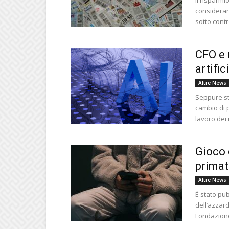
considerand
sotto contro
CFO e 
artific
Altre News
Seppure st
cambio di 
lavoro dei 
Gioco d
primat
Altre News
È stato pub
dell’azzar
Fondazione