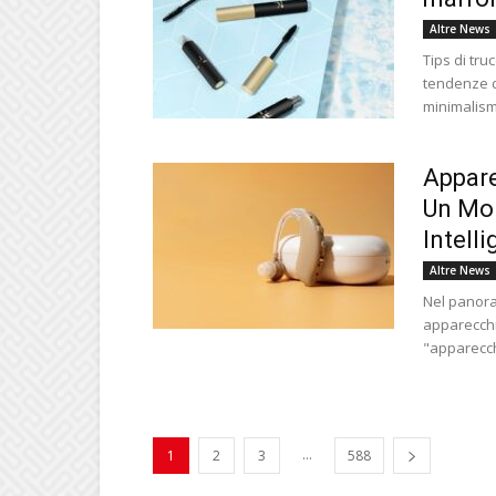
Altre News
Tips di tru
tendenze d
minimalismo
Appare
Un Mon
Intelli
Altre News
Nel panora
apparecchi 
"apparecch
...
1
2
3
588