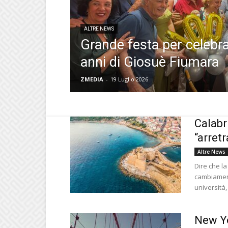
ALTRE NEWS
Grande festa per celebra
anni di Giosuè Fiumara
ZMEDIA
-
19 Luglio 2026
Calabr
“arret
Altre News
Dire che la
cambiamenti
università,
New Yo