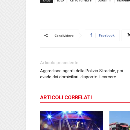
TAGS
auto
carro funebre
colosimi
incident
Facebook
Condividere
Articolo precedente
Aggredisce agenti della Polizia Stradale, poi
evade dai domiciliari: disposto il carcere
ARTICOLI CORRELATI