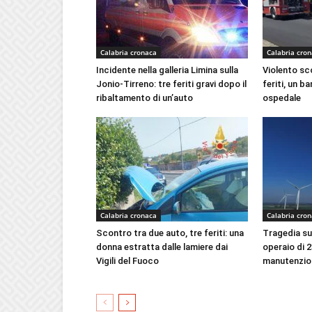
Calabria cronaca
Calabria cro
Incidente nella galleria Limina sulla
Violento sc
Jonio-Tirreno: tre feriti gravi dopo il
feriti, un b
ribaltamento di un’auto
ospedale
Calabria cronaca
Calabria cro
Scontro tra due auto, tre feriti: una
Tragedia sul
donna estratta dalle lamiere dai
operaio di 
Vigili del Fuoco
manutenzion