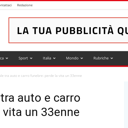
ntattaci
Redazione
ica
Sport
Italia
Mondo
Rubriche
ale tra auto e carro funebre: perde la vita un 33enne
tra auto e carro
a vita un 33enne