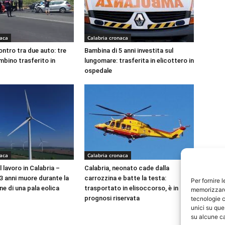
naca
Calabria cronaca
ontro tra due auto: tre
Bambina di 5 anni investita sul
ambino trasferito in
lungomare: trasferita in elicottero in
ospedale
naca
Calabria cronaca
 lavoro in Calabria –
Calabria, neonato cade dalla
23 anni muore durante la
carrozzina e batte la testa:
Per fornire 
e di una pala eolica
trasportato in elisoccorso, è in
memorizzare 
prognosi riservata
tecnologie c
unici su que
su alcune ca