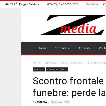
C
29.2
GIOVEDÌ, 6 AGOSTO 2026
Pubblicità
Co
Reggio Calabria
ZMEDIA
Home
Cronaca
Attualità
Polit
Home
Cronaca
Calabria cronaca
Scontro front
Cronaca
Calabria cronaca
Scontro frontale 
funebre: perde l
Da
ZMEDIA
-
10 Giugno 2026