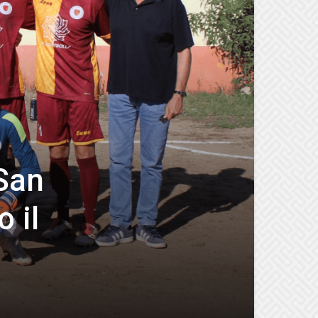
 San
 il