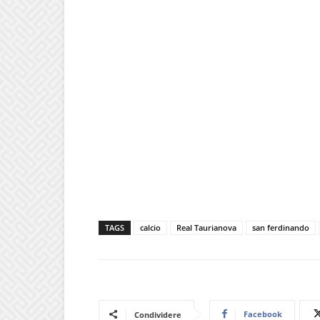
TAGS
calcio
Real Taurianova
san ferdinando
Facebook
Condividere