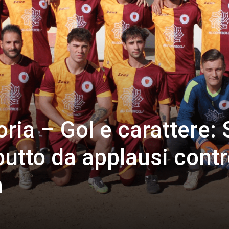
ia – Gol e carattere:
utto da applausi contro
a