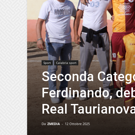
Sport
Calabria sport
Seconda Categor
Ferdinando, deb
Real Taurianov
Da
ZMEDIA
-
12 Ottobre 2025