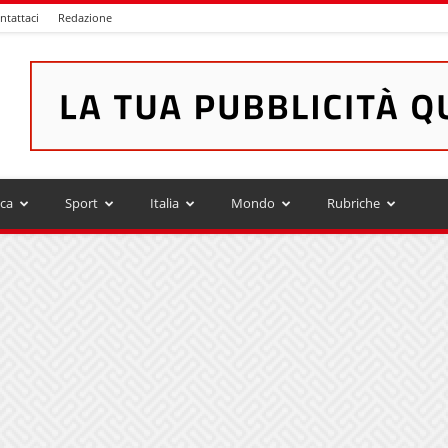
ntattaci
Redazione
ica
Sport
Italia
Mondo
Rubriche