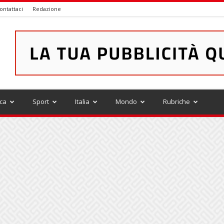
ontattaci
Redazione
ica
Sport
Italia
Mondo
Rubriche