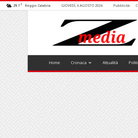
C
29.7
GIOVEDÌ, 6 AGOSTO 2026
Pubblicità
C
Reggio Calabria
ZMEDIA
Home
Cronaca
Attualità
Polit