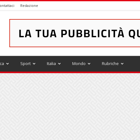
ontattaci
Redazione
ica
Sport
Italia
Mondo
Rubriche