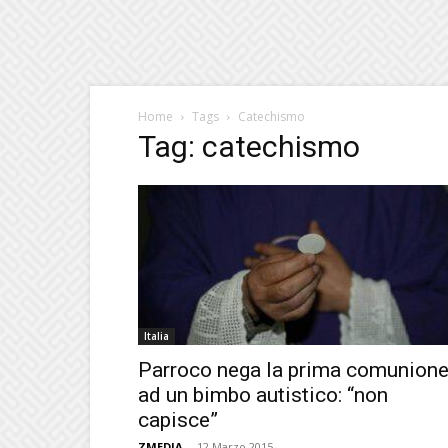
Home
Tags
Catechismo
Tag: catechismo
Italia
Parroco nega la prima comunion
ad un bimbo autistico: “non
capisce”
ZMEDIA
-
12 Marzo 2015