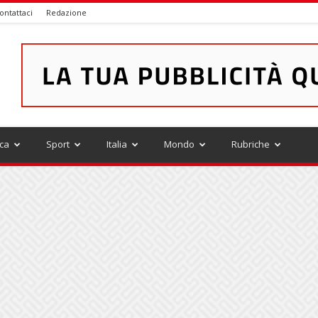
ontattaci
Redazione
ica
Sport
Italia
Mondo
Rubriche