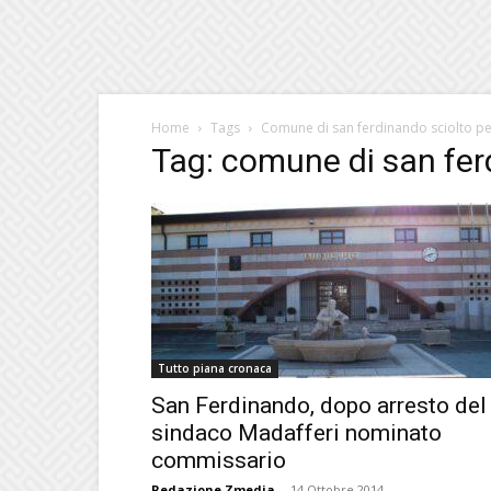
Home
Tags
Comune di san ferdinando sciolto pe
Tag: comune di san fer
Tutto piana cronaca
San Ferdinando, dopo arresto del
sindaco Madafferi nominato
commissario
Redazione Zmedia
-
14 Ottobre 2014