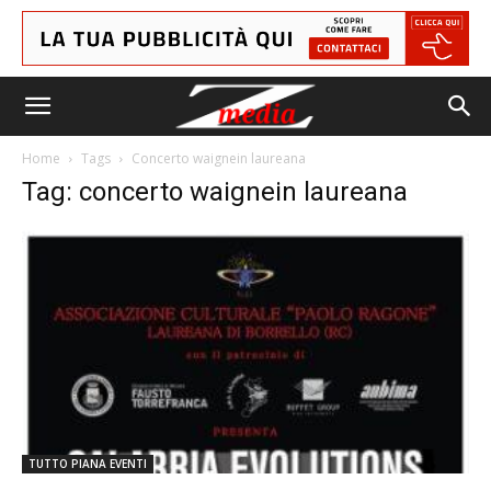
Home
Tags
Concerto waignein laureana
Tag: concerto waignein laureana
TUTTO PIANA EVENTI