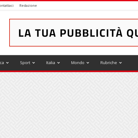
ontattaci
Redazione
ica
Sport
Italia
Mondo
Rubriche