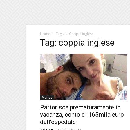
Home
Tags
Coppia inglese
Tag: coppia inglese
Mondo
Partorisce prematuramente in
vacanza, conto di 165mila euro
dall’ospedale
ZMEDIA
-
2 Gennaio 2015