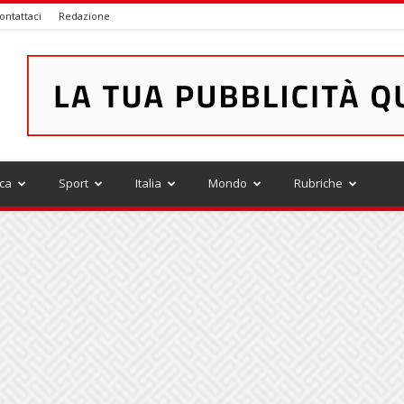
ontattaci
Redazione
ica
Sport
Italia
Mondo
Rubriche