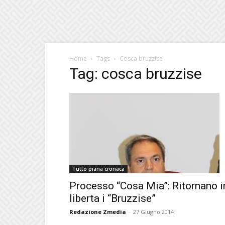
Home
Tags
Cosca bruzzise
Tag: cosca bruzzise
Tutto piana cronaca
Processo “Cosa Mia”: Ritornano i
liberta i “Bruzzise”
Redazione Zmedia
-
27 Giugno 2014