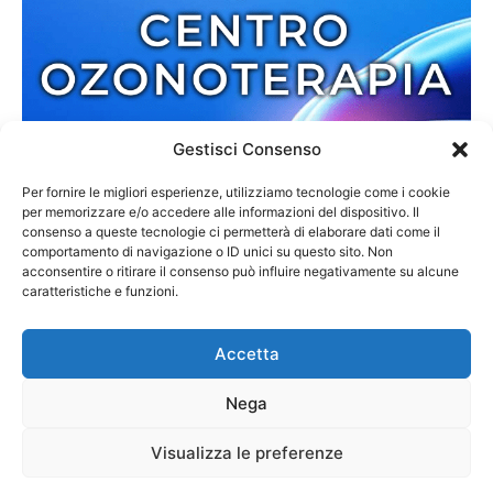
Gestisci Consenso
Per fornire le migliori esperienze, utilizziamo tecnologie come i cookie
per memorizzare e/o accedere alle informazioni del dispositivo. Il
consenso a queste tecnologie ci permetterà di elaborare dati come il
comportamento di navigazione o ID unici su questo sito. Non
acconsentire o ritirare il consenso può influire negativamente su alcune
caratteristiche e funzioni.
Accetta
Nega
Redazione
Contatti
Cookie Policy
Privacy Policy
Visualizza le preferenze
© 2013-2025 Zmedia | C.F. 02792110807 | Reg. 6845/2013 Tribunale di