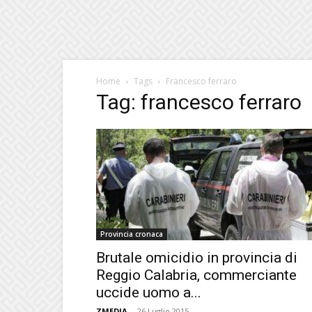
Home
Tags
Francesco ferraro
Tag: francesco ferraro
Provincia cronaca
Brutale omicidio in provincia di
Reggio Calabria, commerciante
uccide uomo a...
ZMEDIA
-
26 Luglio 2015