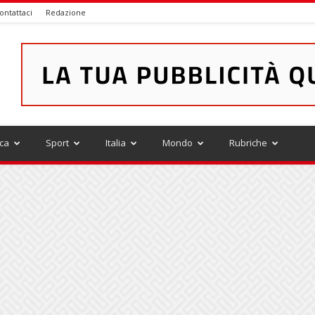
ontattaci
Redazione
ica
Sport
Italia
Mondo
Rubriche