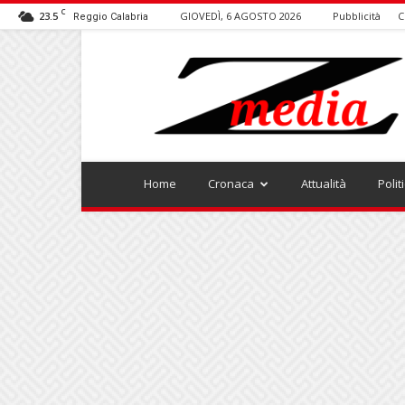
C
23.5
GIOVEDÌ, 6 AGOSTO 2026
Pubblicità
C
Reggio Calabria
ZMEDIA
Home
Cronaca
Attualità
Polit