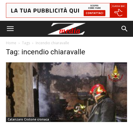
Home
Tags
Incendio chiaravalle
Tag: incendio chiaravalle
Catanzaro Crotone cronaca