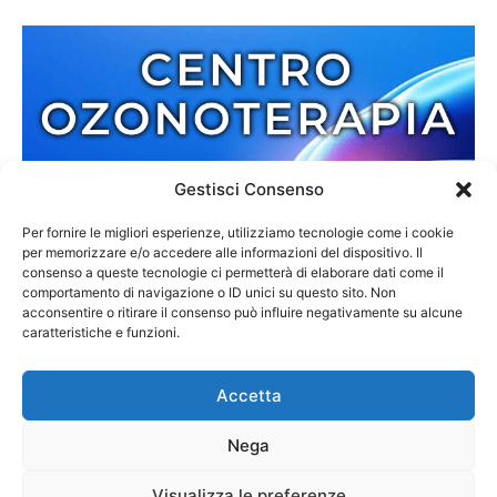
Gestisci Consenso
Per fornire le migliori esperienze, utilizziamo tecnologie come i cookie
per memorizzare e/o accedere alle informazioni del dispositivo. Il
consenso a queste tecnologie ci permetterà di elaborare dati come il
comportamento di navigazione o ID unici su questo sito. Non
acconsentire o ritirare il consenso può influire negativamente su alcune
caratteristiche e funzioni.
Accetta
Nega
Redazione
Contatti
Cookie Policy
Privacy Policy
Visualizza le preferenze