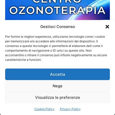
Gestisci Consenso
Per fornire le migliori esperienze, utilizziamo tecnologie come i cookie
per memorizzare e/o accedere alle informazioni del dispositivo. Il
consenso a queste tecnologie ci permetterà di elaborare dati come il
comportamento di navigazione o ID unici su questo sito. Non
acconsentire o ritirare il consenso può influire negativamente su alcune
caratteristiche e funzioni.
Accetta
Nega
Redazione
Contatti
Cookie Policy
Privacy Policy
Visualizza le preferenze
© 2013-2025 Zmedia | C.F. 02792110807 | Reg. 6845/2013 Tribunale di
Cookie Policy
Privacy Policy
Palmi