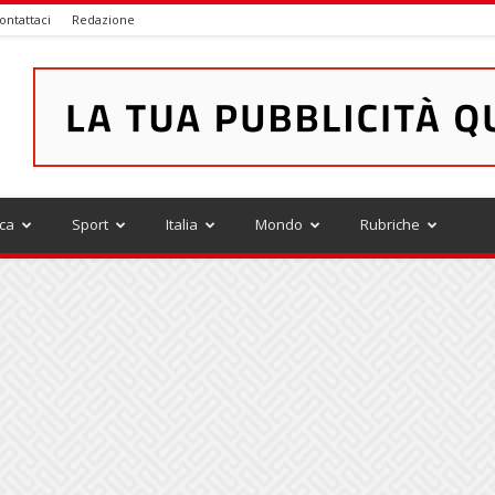
ontattaci
Redazione
ica
Sport
Italia
Mondo
Rubriche