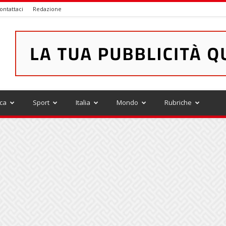
ontattaci
Redazione
ica
Sport
Italia
Mondo
Rubriche