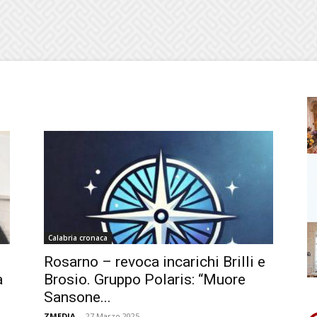
Calabria cronaca
Rosarno – revoca incarichi Brilli e
a
Brosio. Gruppo Polaris: “Muore
Sansone...
ZMEDIA
-
27 Marzo 2025