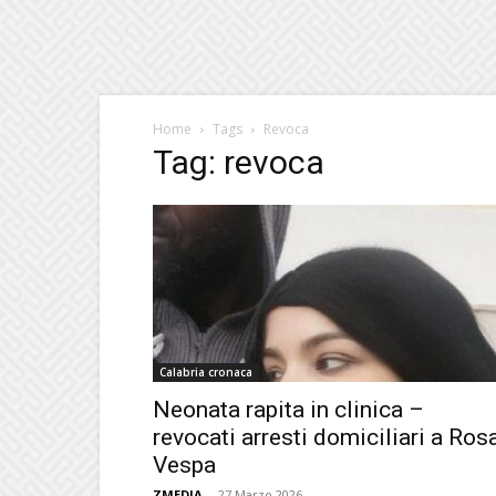
Home
Tags
Revoca
Tag: revoca
Calabria cronaca
Neonata rapita in clinica –
revocati arresti domiciliari a Ros
Vespa
ZMEDIA
-
27 Marzo 2026