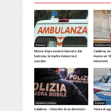
Cronaca
Calabria cro
Muore dopo essersi lanciato dal
Calabria, au
balcone, la madre minaccia il
muore un 18
suicidio
minorenni
Calabria cronaca
Cronaca
Calabria – Omicidio di un detenuto
Tenta di ag