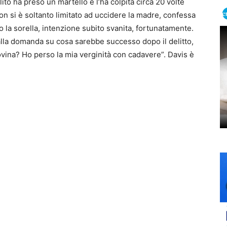
lito ha preso un martello e l’ha colpita circa 20 volte
 non si è soltanto limitato ad uccidere la madre, confessa
o la sorella, intenzione subito svanita, fortunatamente.
 alla domanda su cosa sarebbe successo dopo il delitto,
dovina? Ho perso la mia verginità con cadavere”. Davis è