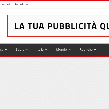
ntattaci
Redazione
ica
Sport
Italia
Mondo
Rubriche