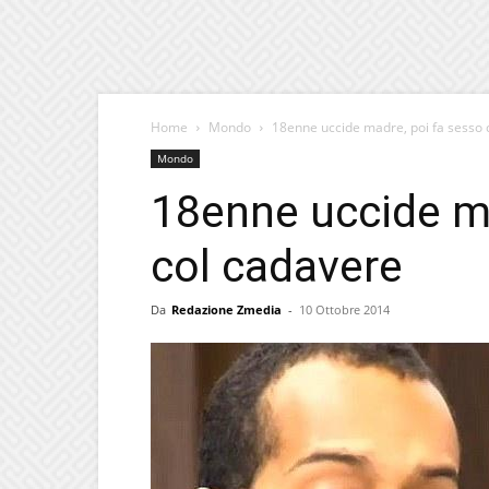
Home
Mondo
18enne uccide madre, poi fa sesso 
Mondo
18enne uccide ma
col cadavere
Da
Redazione Zmedia
-
10 Ottobre 2014