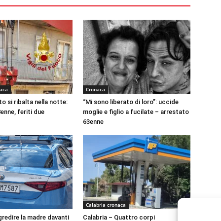
naca
Cronaca
to si ribalta nella notte:
“Mi sono liberato di loro”: uccide
enne, feriti due
moglie e figlio a fucilate – arrestato
63enne
Calabria cronaca
gredire la madre davanti
Calabria – Quattro corpi