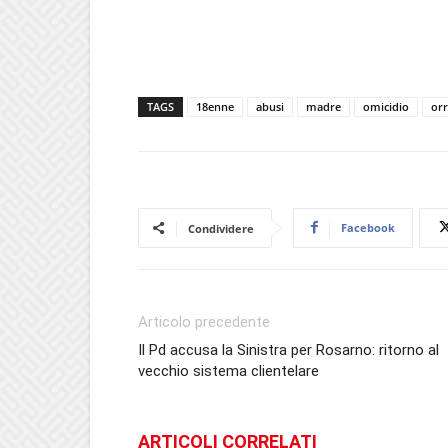
TAGS
18enne
abusi
madre
omicidio
or
Facebook
Condividere
Articolo precedente
Il Pd accusa la Sinistra per Rosarno: ritorno al
vecchio sistema clientelare
ARTICOLI CORRELATI