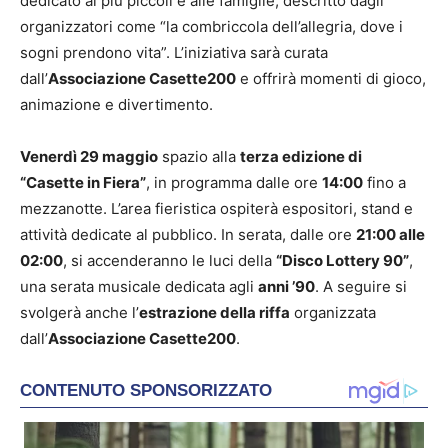
dedicato ai più piccoli e alle famiglie, descritto dagli
organizzatori come “la combriccola dell’allegria, dove i
sogni prendono vita”. L’iniziativa sarà curata
dall’
Associazione Casette200
e offrirà momenti di gioco,
animazione e divertimento.
Venerdì 29 maggio
spazio alla
terza edizione di
“Casette in Fiera”
, in programma dalle ore
14:00
fino a
mezzanotte. L’area fieristica ospiterà espositori, stand e
attività dedicate al pubblico. In serata, dalle ore
21:00 alle
02:00
, si accenderanno le luci della
“Disco Lottery 90”
,
una serata musicale dedicata agli
anni ’90
. A seguire si
svolgerà anche l’
estrazione della riffa
organizzata
dall’
Associazione Casette200
.