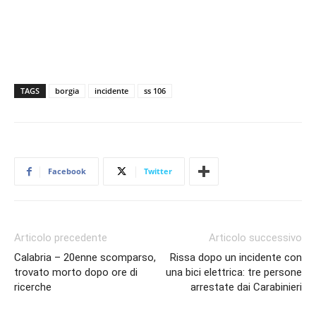
TAGS
borgia
incidente
ss 106
Facebook
Twitter
Articolo precedente
Articolo successivo
Calabria – 20enne scomparso,
Rissa dopo un incidente con
trovato morto dopo ore di
una bici elettrica: tre persone
ricerche
arrestate dai Carabinieri