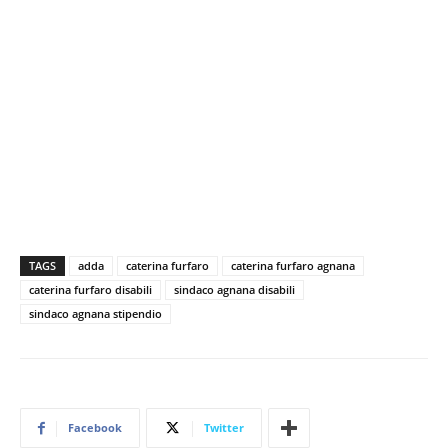
TAGS
adda
caterina furfaro
caterina furfaro agnana
caterina furfaro disabili
sindaco agnana disabili
sindaco agnana stipendio
Facebook
Twitter