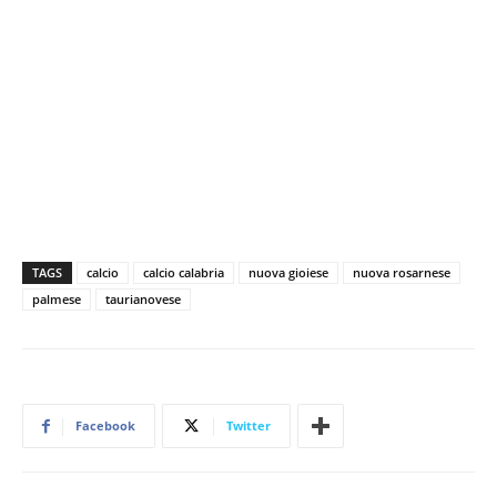
TAGS
calcio
calcio calabria
nuova gioiese
nuova rosarnese
palmese
taurianovese
Facebook
Twitter