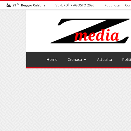
C
29
VENERDÌ, 7 AGOSTO 2026
Pubblicità
Con
Reggio Calabria
ZMEDIA
Home
Cronaca
Attualità
Polit