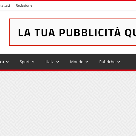
tattaci
Redazione
ica
Sport
Italia
Mondo
Rubriche