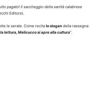
utto pagato! Il saccheggio della sanità calabrese
ecchi Editore).
utte le serate. Come recita
lo slogan
della rassegna:
a lettura, Melicucco si apre alla cultura
”.