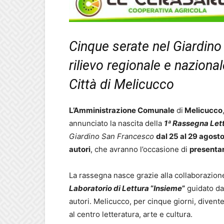
Cinque serate nel Giardino
rilievo regionale e naziona
Città di Melicucco
L’Amministrazione Comunale
di
Melicucco
annunciato la nascita della
1ª Rassegna Lett
Giardino San Francesco
dal 25 al 29 agost
autori
, che avranno l’occasione di
presentar
La rassegna nasce grazie alla collaborazion
Laboratorio di Lettura
“
Insieme
”
guidato d
autori. Melicucco, per cinque giorni, divent
al centro letteratura, arte e cultura.