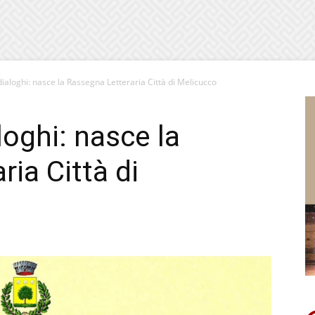
 dialoghi: nasce la Rassegna Letteraria Città di Melicucco
aloghi: nasce la
ia Città di