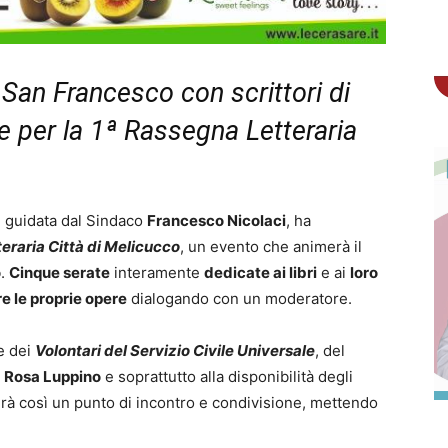
 San Francesco con scrittori di
le per la 1ª Rassegna Letteraria
, guidata dal Sindaco
Francesco Nicolaci
, ha
eraria Città di Melicucco
, un evento che animerà il
o
.
Cinque serate
interamente
dedicate ai libri
e ai
loro
e le proprie opere
dialogando con un moderatore.
e dei
Volontari del Servizio Civile Universale
, del
a
Rosa Luppino
e soprattutto alla disponibilità degli
erà così un punto di incontro e condivisione, mettendo