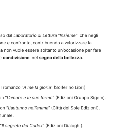
eso dal
Laboratorio di Lettura “
Insieme
”
, che negli
one e confronto, contribuendo a valorizzare la
na
non vuole essere soltanto un’occasione per fare
e
condivisione
, nel
segno della bellezza
.
l romanzo “
A me la gloria
” (Solferino Libri).
on “
L’amore e le sue forme
” (Edizioni Gruppo Sigem).
on “
L’autunno nell’anima
” (Città del Sole Edizioni),
munale.
“
Il segreto del Codex
” (Edizioni Dialoghi).