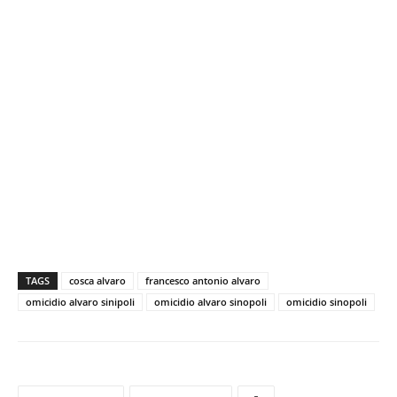
TAGS
cosca alvaro
francesco antonio alvaro
omicidio alvaro sinipoli
omicidio alvaro sinopoli
omicidio sinopoli