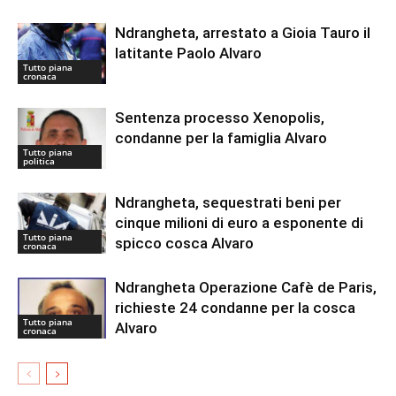
Ndrangheta, arrestato a Gioia Tauro il
latitante Paolo Alvaro
Tutto piana
cronaca
Sentenza processo Xenopolis,
condanne per la famiglia Alvaro
Tutto piana
politica
Ndrangheta, sequestrati beni per
cinque milioni di euro a esponente di
Tutto piana
spicco cosca Alvaro
cronaca
Ndrangheta Operazione Cafè de Paris,
richieste 24 condanne per la cosca
Tutto piana
Alvaro
cronaca