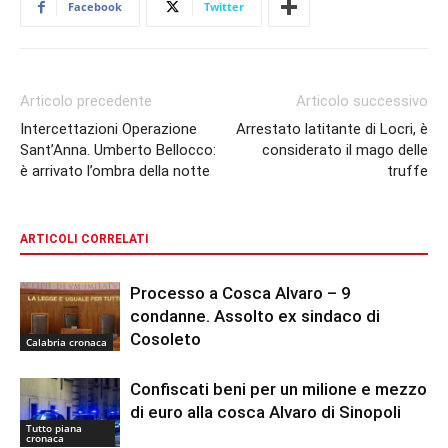
Facebook
Twitter
Articolo precedente
Articolo successivo
Intercettazioni Operazione
Arrestato latitante di Locri, è
Sant’Anna. Umberto Bellocco:
considerato il mago delle
è arrivato l’ombra della notte
truffe
ARTICOLI CORRELATI
Processo a Cosca Alvaro – 9
condanne. Assolto ex sindaco di
Cosoleto
Calabria cronaca
Confiscati beni per un milione e mezzo
di euro alla cosca Alvaro di Sinopoli
Tutto piana
cronaca