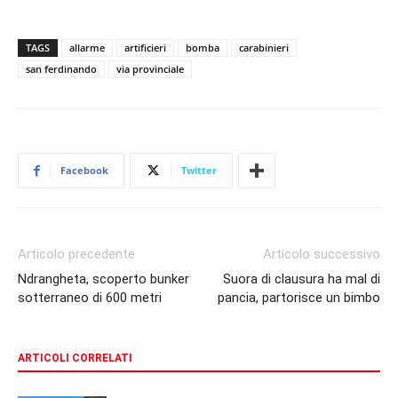
TAGS
allarme
artificieri
bomba
carabinieri
san ferdinando
via provinciale
Facebook
Twitter
Articolo precedente
Articolo successivo
Ndrangheta, scoperto bunker
Suora di clausura ha mal di
sotterraneo di 600 metri
pancia, partorisce un bimbo
ARTICOLI CORRELATI