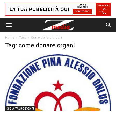
Home
Tags
Come donare organi
Tag: come donare organi
GIOIA TAURO EVENTI