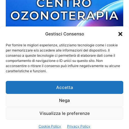
Gestisci Consenso
Per fornire le migliori esperienze, utilizziamo tecnologie come i cookie
per memorizzare e/o accedere alle informazioni del dispositivo. Il
consenso a queste tecnologie ci permetterà di elaborare dati come il
comportamento di navigazione o ID unici su questo sito. Non
acconsentire o ritirare il consenso può influire negativamente su alcune
caratteristiche e funzioni.
Accetta
Nega
Redazione
Contatti
Cookie Policy
Privacy Policy
Visualizza le preferenze
© 2013-2025 Zmedia | C.F. 02792110807 | Reg. 6845/2013 Tribunale di
Cookie Policy
Privacy Policy
Palmi