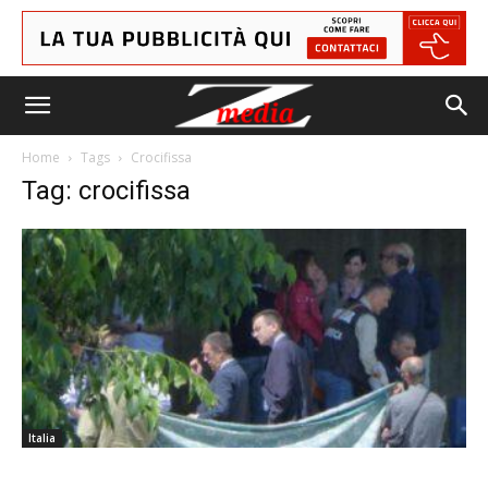
Home
Tags
Crocifissa
Tag: crocifissa
Italia