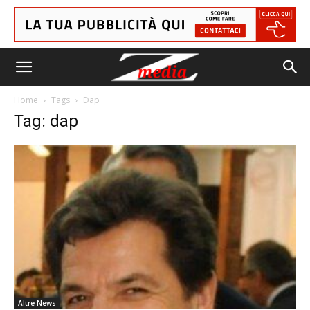
Home
Tags
Dap
Tag: dap
Altre News