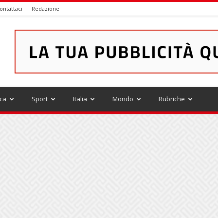
ontattaci
Redazione
ica
Sport
Italia
Mondo
Rubriche