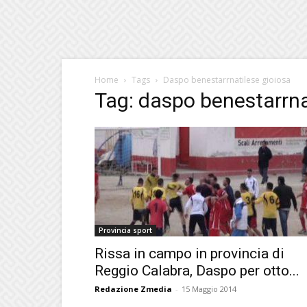
Home
Tags
Daspo benestarrnatilese gioiosa
Tag: daspo benestarrna
Provincia sport
Rissa in campo in provincia di
Reggio Calabra, Daspo per otto...
Redazione Zmedia
-
15 Maggio 2014