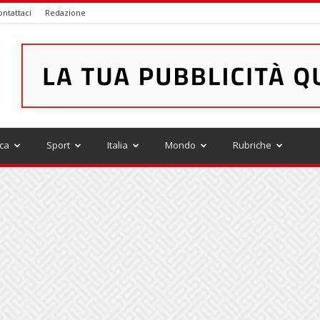
ontattaci
Redazione
ica
Sport
Italia
Mondo
Rubriche