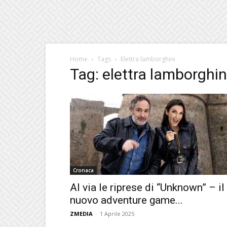
Home
Tags
Elettra lamborghini
Tag: elettra lamborghin
Cronaca
Al via le riprese di “Unknown” – il
nuovo adventure game...
ZMEDIA
-
1 Aprile 2025