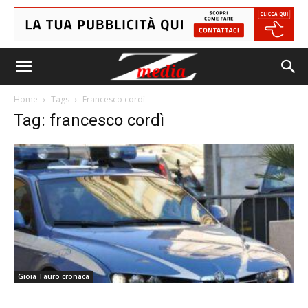
Home
Tags
Francesco cordì
Tag: francesco cordì
Gioia Tauro cronaca