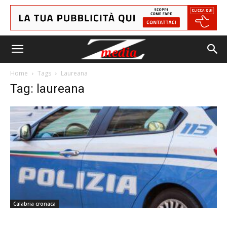
Home
Tags
Laureana
Tag: laureana
Calabria cronaca